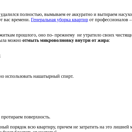
 удалился полностью, вымываем ее аккуратно и вытираем насухо
от вас времени.
Генеральная уборка квартир
от профессионалов –
ережиткам прошлого, оно по- прежнему не утратило своих чист
мыла можно
отмыть микроволновку внутри от жира
:
;
но использовать нашатырный спирт.
 протираем поверхность.
олный порядок всю квартиру, причем не затратить на это лишней