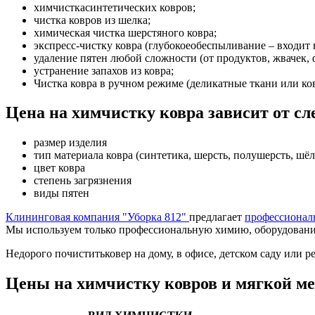
химчисткасинтетических ковров;
чистка ковров из шелка;
химическая чистка шерстяного ковра;
экспресс-чистку ковра (глубокоеобеспыливание – входит 
удаление пятен любой сложности (от продуктов, жвачек, ф
устранение запахов из ковра;
Чистка ковра в ручном режиме (деликатные ткани или ко
Цена на химчистку ковра зависит от с
размер изделия
тип материала ковра (синтетика, шерсть, полушерсть, шёлк
цвет ковра
степень загрязнения
виды пятен
Клининговая компания "Уборка 812"
предлагает
профессионал
Мы используем только профессиональную химию, оборудование 
Недорого почиститьковер на дому, в офисе, детском саду или 
Цены на химчистку ковров и мягкой м