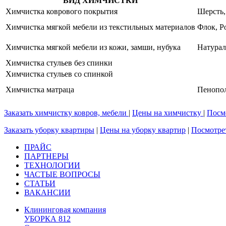
ВИД ХИМЧИСТКИ
Химчистка коврового покрытия
Шерсть,
Химчистка мягкой мебели из текстильных материалов
Флок, Р
Химчистка мягкой мебели из кожи, замши, нубука
Натурал
Химчистка стульев без спинки
Химчистка стульев со спинкой
Химчистка матраца
Пенопол
Заказать химчистку ковров, мебели
|
Цены на химчистку
|
Посм
Заказать уборку квартиры
|
Цены на уборку квартир
|
Посмотрет
ПРАЙС
ПАРТНЕРЫ
ТЕХНОЛОГИИ
ЧАСТЫЕ ВОПРОСЫ
СТАТЬИ
ВАКАНСИИ
Клининговая компания
УБОРКА 812